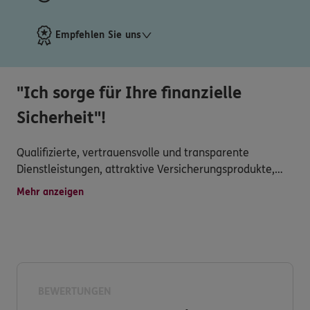
Empfehlen Sie uns
"Ich sorge für Ihre finanzielle
Sicherheit"!
Qualifizierte, vertrauensvolle und transparente
Dienstleistungen, attraktive Versicherungsprodukte,
persönliche Betreuung, schnelle Schadensregulierung
Mehr anzeigen
und vielseitiger Service werden hier großgeschrieben.
Haben Sie Fragen zu unserem Produkt- und
Serviceangebot?
Dann nehmen Sie Kontakt zu uns auf. Wir freuen uns
BEWERTUNGEN
auf Sie.