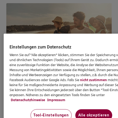
Einstellungen zum Datenschutz
Wenn Sie auf "Alle akzeptieren" klicken, stimmen Sie der Speicherung 
und ähnlichen Technologien (Tools) auf Ihrem Gerät zu. Dadurch ermö
eine zuverlässige Funktion der Website, die Analyse der Websitenutzun
Messung von Marketingaktivitäten sowie die Möglichkeit, Ihnen persona
Reiseversicherung
Inhalte und Werbeanzeigen zur Verfügung zu stellen, z.B. durch die N
Facebook Audiences oder Google Ads. Falls Sie
nicht zustimmen
möchten
Für einen entspannten Urlaub
keine für Sie maßgeschneiderte Anpassung und Werbung auf dieser Se
Sie können Ihre Entscheidungen jederzeit über den Button "Tool-Eins
Mit Urlaub und Reisen verbinden wir nur die
anpassen. Näheres zu den eingesetzten Tools finden Sie unter
schönen Seiten des Lebens. Und dennoch:
Datenschutzhinweise
Impressum
Passieren kann immer was. Oft sind Kleinigkeiten
für schlechte Laune verantwortlich.
Tool-Einstellungen
Alle akzeptieren