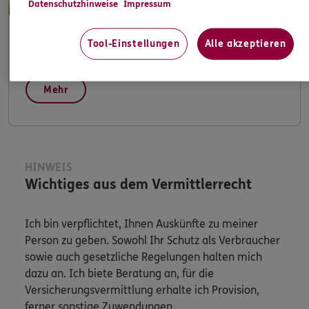
Datenschutzhinweise
Impressum
Tool-Einstellungen
Alle akzeptieren
Apps & Mobile Services
Mehr
HINWEIS
Wichtiges aus dem Vermittlerrecht
Ich bin verpflichtet, Ihnen Auskünfte zu meiner
Person zu geben. Sowohl Ihr Schutz als Verbraucher
sowie auch gesetzliche Regelungen halten mich
dazu an. Ich biete Beratung an, für die
Versicherungsvermittlung erhalte ich Provision,
ferner sonstige Zuwendungen.