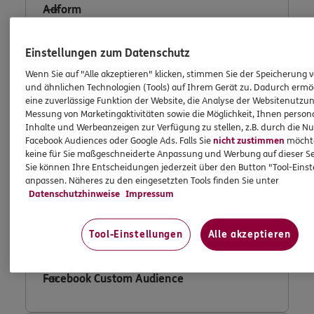
Adform
Einstellungen zum Datenschutz
Wenn Sie auf "Alle akzeptieren" klicken, stimmen Sie der Speicherung 
Consent Tool OneTrust
und ähnlichen Technologien (Tools) auf Ihrem Gerät zu. Dadurch ermö
eine zuverlässige Funktion der Website, die Analyse der Websitenutzun
Messung von Marketingaktivitäten sowie die Möglichkeit, Ihnen persona
Inhalte und Werbeanzeigen zur Verfügung zu stellen, z.B. durch die N
Facebook Audiences oder Google Ads. Falls Sie
nicht zustimmen
möchten
Fullstory
keine für Sie maßgeschneiderte Anpassung und Werbung auf dieser Se
Sie können Ihre Entscheidungen jederzeit über den Button "Tool-Eins
anpassen. Näheres zu den eingesetzten Tools finden Sie unter
Datenschutzhinweise
Impressum
Facebook Conversion Tracking
Tool-Einstellungen
Alle akzeptieren
Facebook Custom Audience